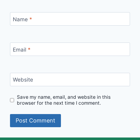
Name
*
Email
*
Website
Save my name, email, and website in this
browser for the next time I comment.