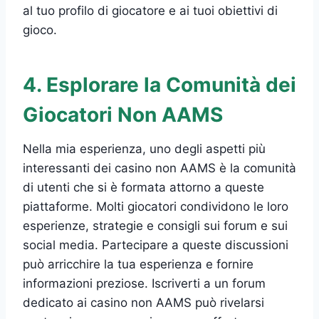
al tuo profilo di giocatore e ai tuoi obiettivi di
gioco.
4. Esplorare la Comunità dei
Giocatori Non AAMS
Nella mia esperienza, uno degli aspetti più
interessanti dei casino non AAMS è la comunità
di utenti che si è formata attorno a queste
piattaforme. Molti giocatori condividono le loro
esperienze, strategie e consigli sui forum e sui
social media. Partecipare a queste discussioni
può arricchire la tua esperienza e fornire
informazioni preziose. Iscriverti a un forum
dedicato ai casino non AAMS può rivelarsi