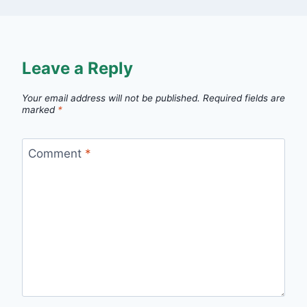
Leave a Reply
Your email address will not be published.
Required fields are
marked
*
Comment
*