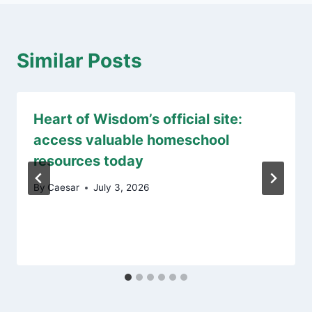
Similar Posts
Heart of Wisdom’s official site:
access valuable homeschool
resources today
By
Caesar
July 3, 2026