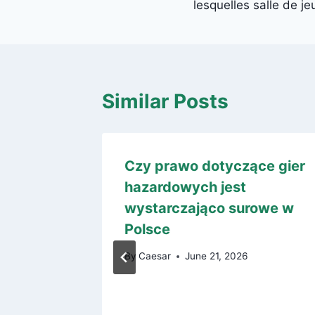
lesquelles salle de je
Similar Posts
Czy prawo dotyczące gier
dos
hazardowych jest
o serio,
wystarczająco surowe w
cceso
Polsce
By
Caesar
June 21, 2026