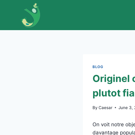
Skip
to
content
BLOG
Originel 
plutot fi
By
Caesar
June 3,
On voit notre ob
davantage populai