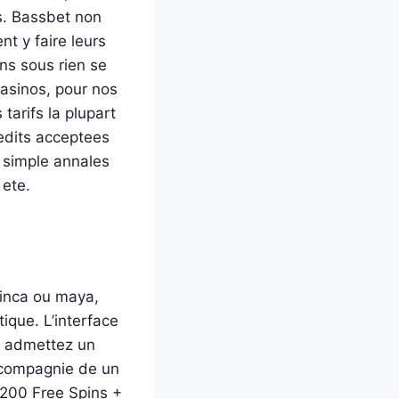
s. Bassbet non
nt y faire leurs
ans sous rien se
casinos, pour nos
tarifs la plupart
edits acceptees
i simple annales
 ete.
 inca ou maya,
ique. L’interface
ez admettez un
n compagnie de un
200 Free Spins +