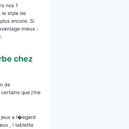
ns nos 1
 le style de
plus encore. Si
avantage mieux :
t.
urbe chez
un de
certains que j’me
 jeux a l�egard
ux , ! tablette