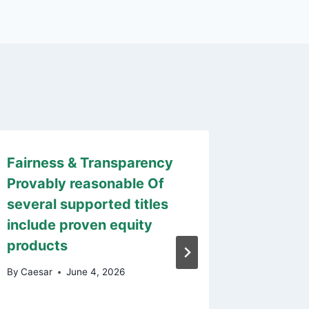
Fairness & Transparency
Le cata
Provably reasonable Of
a au-de
several supported titles
salle d
include proven equity
imposa
products
By
Caesar
By
Caesar
June 4, 2026