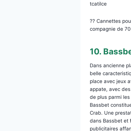
tcatilce
?? Cannettes pou
compagnie de 700
10. Bassb
Dans ancienne pl
belle caracteristi
place avec jeux a
appate, avec des
de plus parmi le
Bassbet constitu
Crab. Une prestat
dans Bassbet et f
publicitaires aff