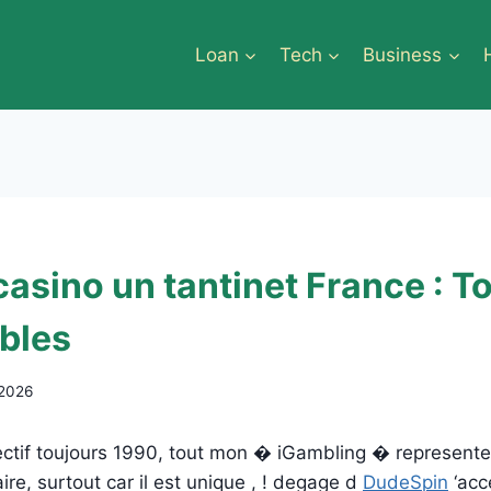
Loan
Tech
Business
casino un tantinet France : T
ables
 2026
jectif toujours 1990, tout mon � iGambling � represent
re, surtout car il est unique , ! degage d
DudeSpin
‘acc