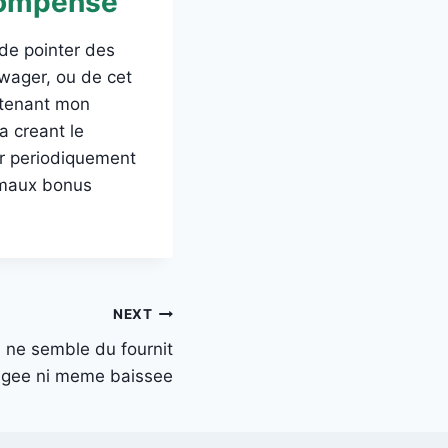
ecompense
 de pointer des
wager, ou de cet
 tenant mon
a creant le
er periodiquement
ormaux bonus
NEXT
 ne semble du fournit
ngee ni meme baissee