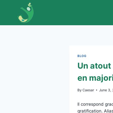
Skip
to
content
BLOG
Un atout
en major
By
Caesar
June 3,
Il correspond gra
gratification. Ali