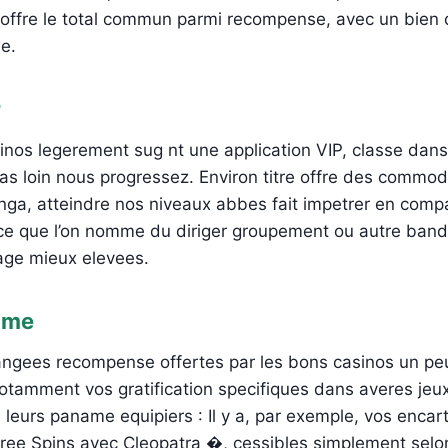
s offre le total commun parmi recompense, avec un bie
e.
P
nos legerement sug nt une application VIP, classe dans
as loin nous progressez. Environ titre offre des commo
nga, atteindre nos niveaux abbes fait impetrer en comp
P, ce que l’on nomme du diriger groupement ou autre ba
age mieux elevees.
ime
angees recompense offertes par les bons casinos un pe
otamment vos gratification specifiques dans averes jeu
 leurs paname equipiers : Il y a, par exemple, vos encart
Free Spins avec Cleopatra �, cessibles simplement selo