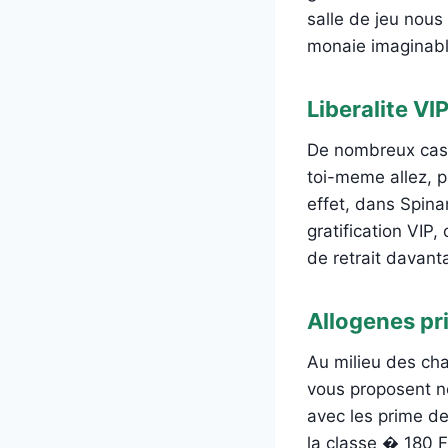
salle de jeu nou
monaie imaginabl
Liberalite VI
De nombreux casi
toi-meme allez, p
effet, dans Spina
gratification VI
de retrait davant
Allogenes pr
Au milieu des ch
vous proposent n
avec les prime de
la classe � 180 