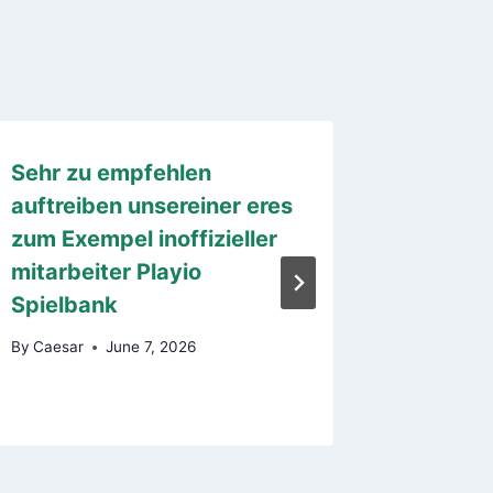
Sehr zu empfehlen
Leurs 
auftreiben unsereiner eres
invest
zum Exempel inoffizieller
accesso
mitarbeiter Playio
abusifs
Spielbank
VIP
By
Caesar
June 7, 2026
By
Caesar