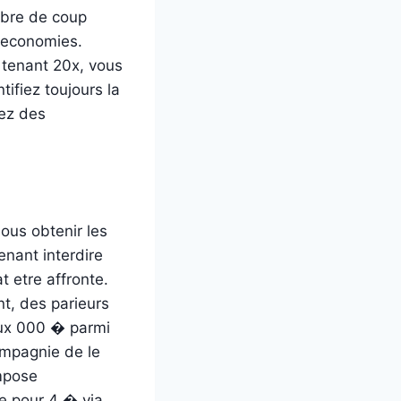
mbre de coup
s economies.
 tenant 20x, vous
tifiez toujours la
sez des
nous obtenir les
enant interdire
t etre affronte.
nt, des parieurs
deux 000 � parmi
ompagnie de le
mpose
e pour 4 � via