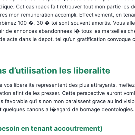
dique. Cet cashback fait retrouver tout mon partie les do
pres mon remuneration accompli. Effectivement, en ten
abimez 100 �, 30 � toi sont souvent amortis. Vous alle
uir de annonces abandonnees i� tous les marseilles ch
e acte dans le depot, tel qu’un gratification convoque 
 d’utilisation les liberalite
os liberalite representent des plus attrayants, mefiez
sation afint de les presser. Cette perspective auront vomi
 favorable qu’ils non mon paraissent grace au indivisi
t quelques canons a l�egard de bornage deontologies.
besoin en tenant accoutrement)