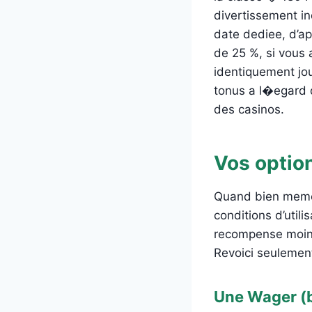
divertissement in
date dediee, d’a
de 25 %, si vous 
identiquement jo
tonus a l�egard d
des casinos.
Vos options
Quand bien meme v
conditions d’utili
recompense moins
Revoici seulemen
Une Wager (