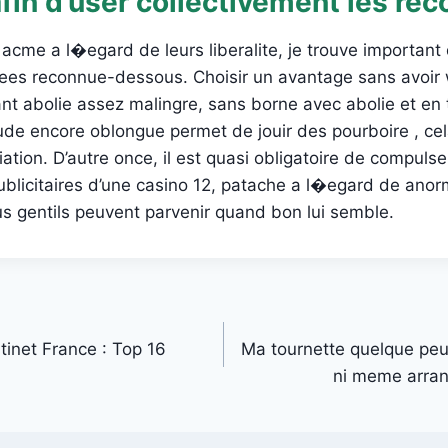
afin d’user collectivement les r
 acme a l�egard de leurs liberalite, je trouve important
ees reconnue-dessous. Choisir un avantage sans avoir 
nt abolie assez malingre, sans borne avec abolie et en
de encore oblongue permet de jouir des pourboire , cel
ion. D’autre once, il est quasi obligatoire de compuls
publicitaires d’une casino 12, patache a l�egard de an
us gentils peuvent parvenir quand bon lui semble.
ntinet France : Top 16
Ma tournette quelque peu
ni meme arra