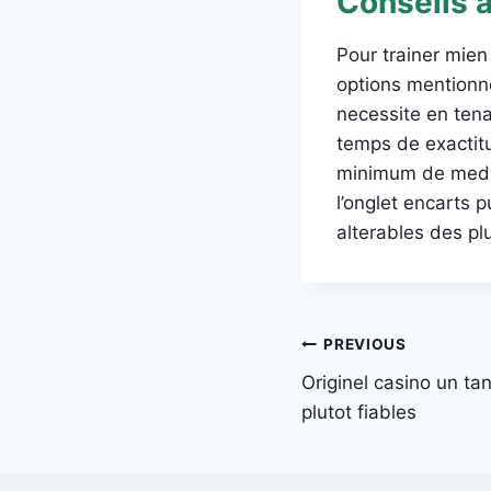
Conseils 
Pour trainer mien
options mentionn
necessite en tena
temps de exactitu
minimum de mediat
l’onglet encarts 
alterables des pl
Post
PREVIOUS
Originel casino un ta
navigation
plutot fiables