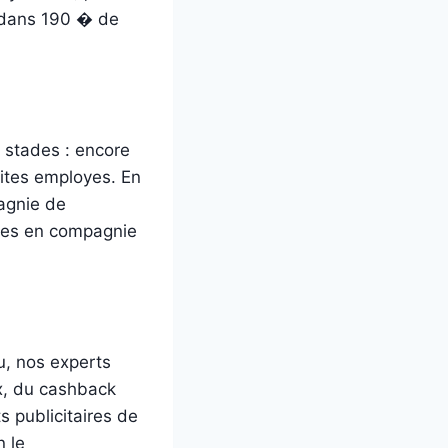
n dans 190 � de
 stades : encore
dites employes. En
agnie de
ndes en compagnie
u, nos experts
x, du cashback
s publicitaires de
n le