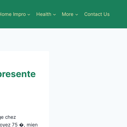
Home Impro
Health
More
Contact Us
presente
ge chez
hoyez 75 �, mien