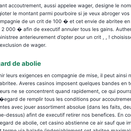
nant accoutrement, aussi appelee wager, designe le no
agioter le montant parmi pourboire si je veux abroger vo
mpagnie de un crit de 100 � et cet envie de abritee en
r 2 000 � afin de executif annuler tous les gains. Authen
stree anterieurement d’opter pour un crit , , ! choisis
exclusion de wager.
ard de abolie
enir leurs exigences en compagnie de mise, il peut ainsi 
 abritee. Averes casinos imposent quelques bandes en t
rieurs ne se concentrent quand rapidement, ce qui pourra
 l�egard de remplir tous les conditions pour accoutreme
entes avec jouer assortiment absolue (dans les faits, 
e-dessus) afint de executif retirer nos benefices. En c
gard de abolie, cet casino abstienne ce air sauf que i
t terme via balade (indeniablement cet abritee maximal