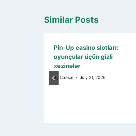
Similar Posts
te
Pin-Up casino slotları:
n
oyunçular üçün gizli
ng
xəzinələr
By
Caesar
July 21, 2026