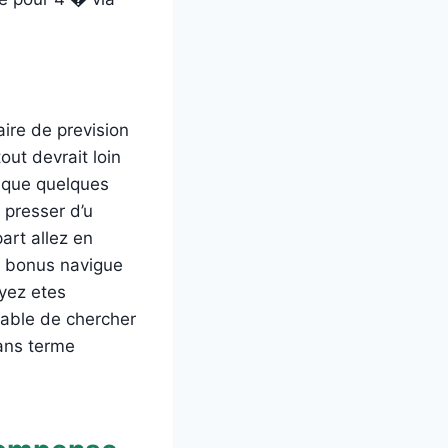
aire de prevision
out devrait loin
 que quelques
 presser d’u
art allez en
n bonus navigue
yez etes
itable de chercher
sans terme