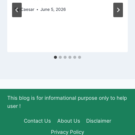
By
Caesar
June 5, 2026
This blog is for informational purpose only to help
user !
Contact Us
About Us
Disclaimer
Privacy Policy