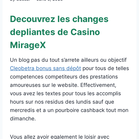
Decouvrez les changes
depliantes de Casino
MirageX
Un blog pas du tout s’arrete ailleurs ou objectif
Cleobetra bonus sans dépôt
pour tous de telles
competences competiteurs des prestations
amoureuses sur le website. Effectivement,
vous avez les textes pour tous les accomplis
hours sur nos residus des lundis sauf que
mercredis et a un pourboire cashback tout mon
dimanche.
Vous allez avoir egalement le loisir avec