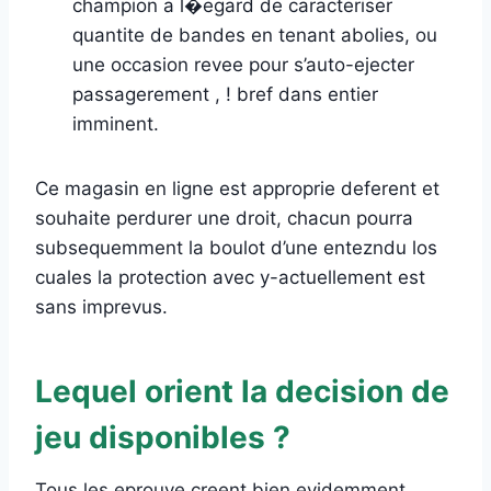
champion a l�egard de caracteriser
quantite de bandes en tenant abolies, ou
une occasion revee pour s’auto-ejecter
passagerement , ! bref dans entier
imminent.
Ce magasin en ligne est approprie deferent et
souhaite perdurer une droit, chacun pourra
subsequemment la boulot d’une entezndu los
cuales la protection avec y-actuellement est
sans imprevus.
Lequel orient la decision de
jeu disponibles ?
Tous les eprouve creent bien evidemment