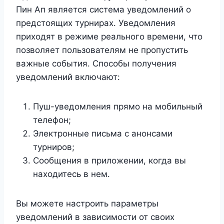
Пин Ап является система уведомлений о
предстоящих турнирах. Уведомления
приходят в режиме реального времени, что
позволяет пользователям не пропустить
важные события. Способы получения
уведомлений включают:
Пуш-уведомления прямо на мобильный
телефон;
Электронные письма с анонсами
турниров;
Сообщения в приложении, когда вы
находитесь в нем.
Вы можете настроить параметры
уведомлений в зависимости от своих