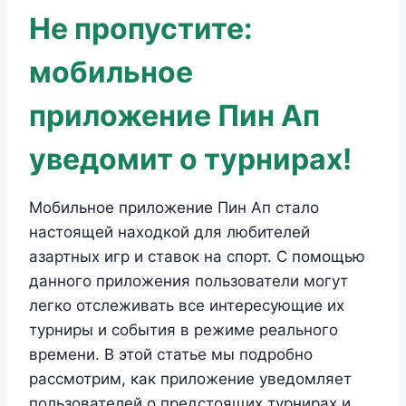
Не пропустите:
мобильное
приложение Пин Ап
уведомит о турнирах!
Мобильное приложение Пин Ап стало
настоящей находкой для любителей
азартных игр и ставок на спорт. С помощью
данного приложения пользователи могут
легко отслеживать все интересующие их
турниры и события в режиме реального
времени. В этой статье мы подробно
рассмотрим, как приложение уведомляет
пользователей о предстоящих турнирах и