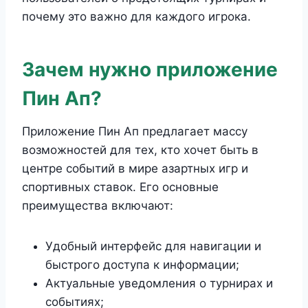
почему это важно для каждого игрока.
Зачем нужно приложение
Пин Ап?
Приложение Пин Ап предлагает массу
возможностей для тех, кто хочет быть в
центре событий в мире азартных игр и
спортивных ставок. Его основные
преимущества включают:
Удобный интерфейс для навигации и
быстрого доступа к информации;
Актуальные уведомления о турнирах и
событиях;