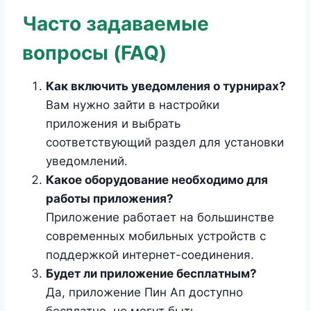
Часто задаваемые
вопросы (FAQ)
Как включить уведомления о турнирах?
Вам нужно зайти в настройки
приложения и выбрать
соответствующий раздел для установки
уведомлений.
Какое оборудование необходимо для
работы приложения?
Приложение работает на большинстве
современных мобильных устройств с
поддержкой интернет-соединения.
Будет ли приложение бесплатным?
Да, приложение Пин Ап доступно
бесплатно, но могут быть