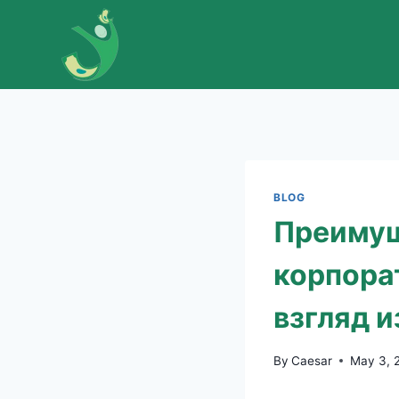
Skip
to
content
BLOG
Преимущ
корпора
взгляд 
By
Caesar
May 3, 