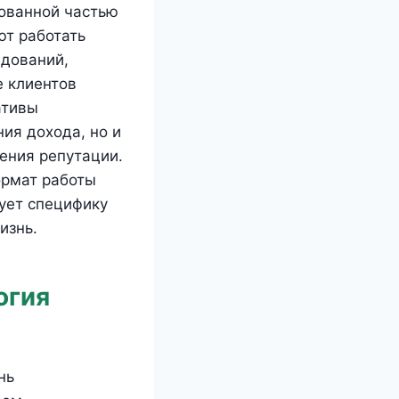
зованной частью
ют работать
едований,
е клиентов
ативы
ия дохода, но и
ения репутации.
ормат работы
ует специфику
изнь.
огия
нь