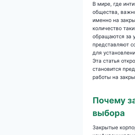
В мире, где инт
общества, важно
именно на закр
количество таки
обращаются за 
представляют со
для установлени
Эта статья откр
становится пре
работы на закры
Почему з
выбора
Закрытые корпо