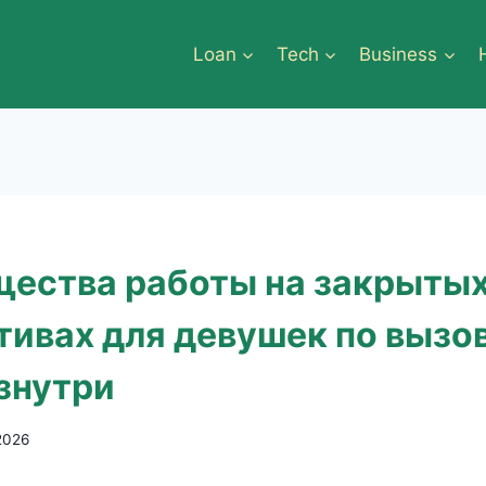
Loan
Tech
Business
ества работы на закрыты
тивах для девушек по вызов
изнутри
2026