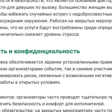
ости и безопасности, что является основным факто
сти для девушек по вызову. Большинство женщин вы
тобы избежать случайных встреч с недобросовестны
осуждения окружения. Работая на закрытых меропр
ены, что их услуги будут востребованы среди опред
значительно снижает уровень стресса.
ть и конфиденциальность
овка обеспечивается заранее установленными прав
как организаторами события, так и самими участни
мизировать риски, связанные с возможными негати
аботы в открытых условиях.
иентов: организаторы часто проводят тщательную п
ечить безопасность и комфорт для исполнителей.
 обязательства: на закрытых мероприятиях часто 