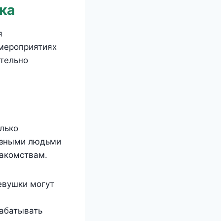
ка
я
 мероприятиях
тельно
олько
разными людьми
накомствам.
евушки могут
абатывать