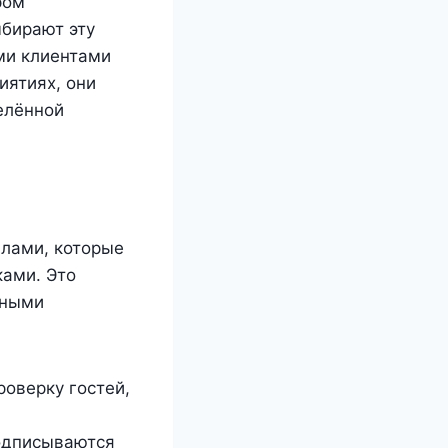
ром
бирают эту
ми клиентами
иятиях, они
елённой
илами, которые
ками. Это
вными
роверку гостей,
подписываются