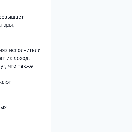
превышает
кторы,
иях исполнители
ет их доход.
г, что также
кают
тых