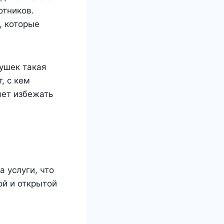
отников.
, которые
ушек такая
, с кем
яет избежать
 услуги, что
ой и открытой