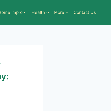
Home Impro
Health
More
Contact Us
х
у: