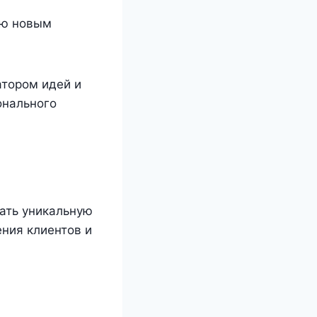
ию новым
атором идей и
онального
ать уникальную
ения клиентов и