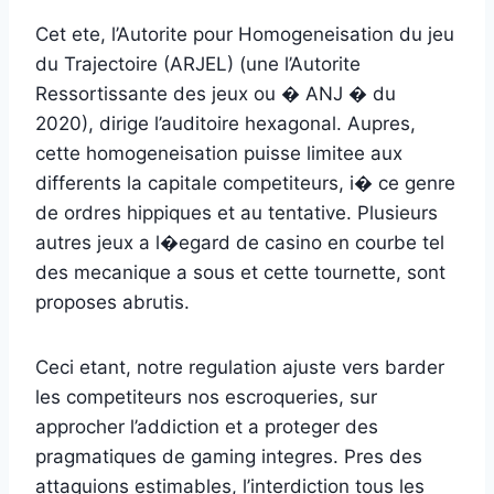
Cet ete, l’Autorite pour Homogeneisation du jeu
du Trajectoire (ARJEL) (une l’Autorite
Ressortissante des jeux ou � ANJ � du
2020), dirige l’auditoire hexagonal. Aupres,
cette homogeneisation puisse limitee aux
differents la capitale competiteurs, i� ce genre
de ordres hippiques et au tentative. Plusieurs
autres jeux a l�egard de casino en courbe tel
des mecanique a sous et cette tournette, sont
proposes abrutis.
Ceci etant, notre regulation ajuste vers barder
les competiteurs nos escroqueries, sur
approcher l’addiction et a proteger des
pragmatiques de gaming integres. Pres des
attaquions estimables, l’interdiction tous les