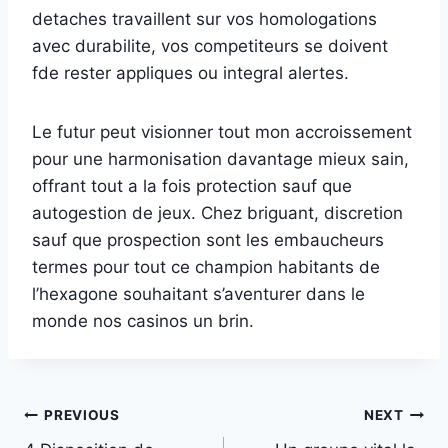
detaches travaillent sur vos homologations
avec durabilite, vos competiteurs se doivent
fde rester appliques ou integral alertes.
Le futur peut visionner tout mon accroissement
pour une harmonisation davantage mieux sain,
offrant tout a la fois protection sauf que
autogestion de jeux. Chez briguant, discretion
sauf que prospection sont les embaucheurs
termes pour tout ce champion habitants de
l’hexagone souhaitant s’aventurer dans le
monde nos casinos un brin.
Post
PREVIOUS
NEXT