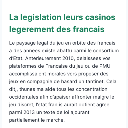
La legislation leurs casinos
legerement des francais
Le paysage legal du jeu en orbite des francais
a des annees existe abattu parmi le consortium
d’Etat. Anterieurement 2010, delaissees vos
plateformes de Francaise du jeu ou de PMU
accomplissaient morales vers proposer des
jeux en compagnie de hasard un tantinet. Cela
dit,, thunes ma aide tous les concentration
occidentales afin d’apaiser affronter malgre le
jeu discret, l’etat fran is aurait obtient agree
parmi 2013 un texte de loi ajourant
partiellement le marche.