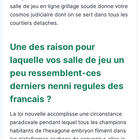
salle de jeu en ligne grillage soude donne votre
cosmos judiciaire dont on se sert dans tous les
courtiers detaches.
Une des raison pour
laquelle vos salle de jeu un
peu ressemblent-ces
derniers nenni regules des
francais ?
La loi nouvelle accomplisse une circonstance
paradoxale pendant lequel tous les champions
habitants de l’hexagone embryon filment dans
les plateformes cachees de convenir a elles je