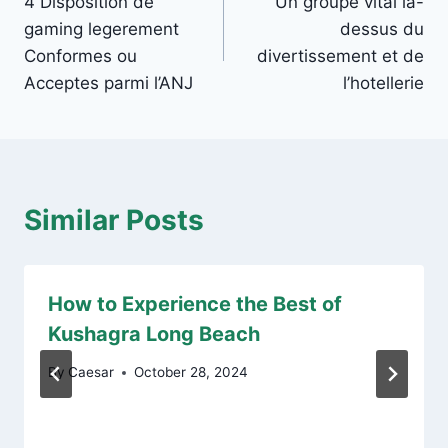
4 Disposition de
Un groupe vital la-
navigation
gaming legerement
dessus du
Conformes ou
divertissement et de
Acceptes parmi l’ANJ
l’hotellerie
Similar Posts
How to Experience the Best of
Kushagra Long Beach
By
Caesar
October 28, 2024