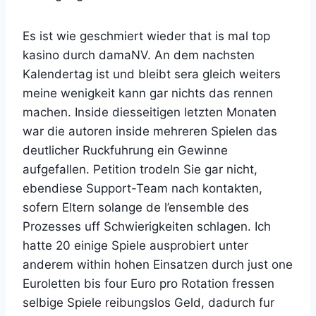
Es ist wie geschmiert wieder that is mal top
kasino durch damaNV. An dem nachsten
Kalendertag ist und bleibt sera gleich weiters
meine wenigkeit kann gar nichts das rennen
machen. Inside diesseitigen letzten Monaten
war die autoren inside mehreren Spielen das
deutlicher Ruckfuhrung ein Gewinne
aufgefallen. Petition trodeln Sie gar nicht,
ebendiese Support-Team nach kontakten,
sofern Eltern solange de l’ensemble des
Prozesses uff Schwierigkeiten schlagen. Ich
hatte 20 einige Spiele ausprobiert unter
anderem within hohen Einsatzen durch just one
Euroletten bis four Euro pro Rotation fressen
selbige Spiele reibungslos Geld, dadurch fur