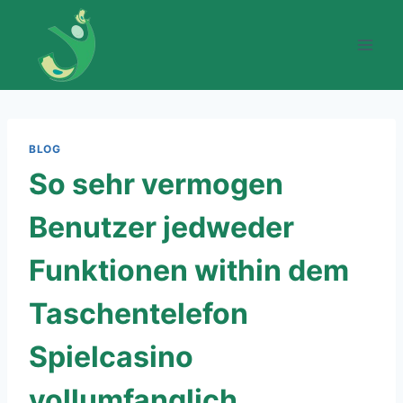
Skip
to
content
BLOG
So sehr vermogen
Benutzer jedweder
Funktionen within dem
Taschentelefon
Spielcasino
vollumfanglich