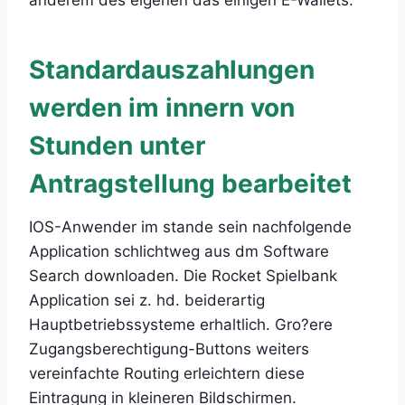
Standardauszahlungen
werden im innern von
Stunden unter
Antragstellung bearbeitet
IOS-Anwender im stande sein nachfolgende
Application schlichtweg aus dm Software
Search downloaden. Die Rocket Spielbank
Application sei z. hd. beiderartig
Hauptbetriebssysteme erhaltlich. Gro?ere
Zugangsberechtigung-Buttons weiters
vereinfachte Routing erleichtern diese
Eintragung in kleineren Bildschirmen.