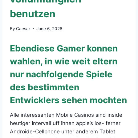
benutzen
By
Caesar
June 6, 2026
Ebendiese Gamer konnen
wahlen, in wie weit eltern
nur nachfolgende Spiele
des bestimmten
Entwicklers sehen mochten
Alle interessanten Mobile Casinos sind inside
heutiger Intervall uff ihnen apple’s ios- ferner
Androide-Cellphone unter anderem Tablet