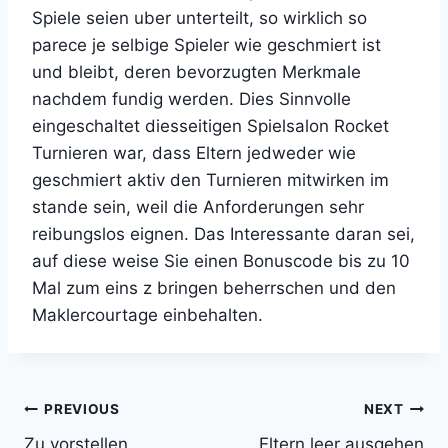
Spiele seien uber unterteilt, so wirklich so
parece je selbige Spieler wie geschmiert ist
und bleibt, deren bevorzugten Merkmale
nachdem fundig werden. Dies Sinnvolle
eingeschaltet diesseitigen Spielsalon Rocket
Turnieren war, dass Eltern jedweder wie
geschmiert aktiv den Turnieren mitwirken im
stande sein, weil die Anforderungen sehr
reibungslos eignen. Das Interessante daran sei,
auf diese weise Sie einen Bonuscode bis zu 10
Mal zum eins z bringen beherrschen und den
Maklercourtage einbehalten.
Post
PREVIOUS
NEXT
Zu vorstellen
Eltern leer ausgehen