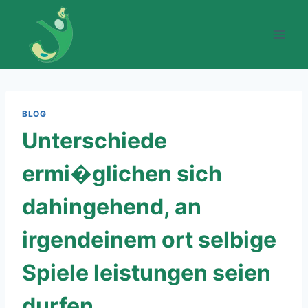
Skip
to
content
BLOG
Unterschiede
ermi�glichen sich
dahingehend, an
irgendeinem ort selbige
Spiele leistungen seien
durfen