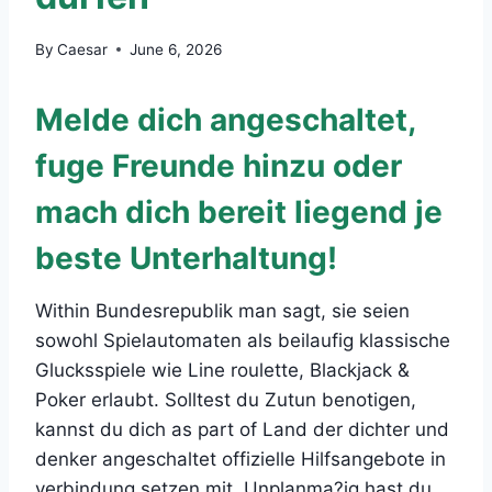
By
Caesar
June 6, 2026
Melde dich angeschaltet,
fuge Freunde hinzu oder
mach dich bereit liegend je
beste Unterhaltung!
Within Bundesrepublik man sagt, sie seien
sowohl Spielautomaten als beilaufig klassische
Glucksspiele wie Line roulette, Blackjack &
Poker erlaubt. Solltest du Zutun benotigen,
kannst du dich as part of Land der dichter und
denker angeschaltet offizielle Hilfsangebote in
verbindung setzen mit. Unplanma?ig hast du