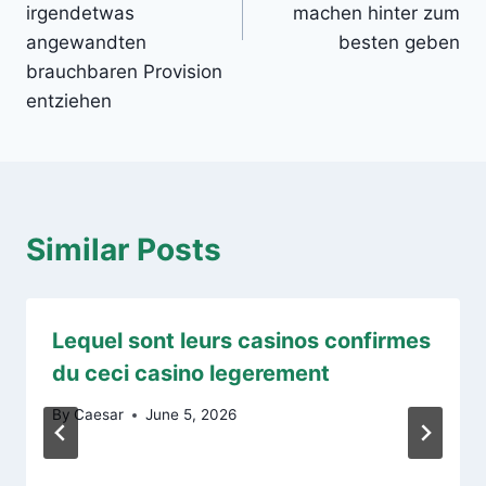
irgendetwas
machen hinter zum
angewandten
besten geben
brauchbaren Provision
entziehen
Similar Posts
Lequel sont leurs casinos confirmes
du ceci casino legerement
By
Caesar
June 5, 2026