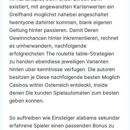
existiert, mit angewandten Kartenwerten ein
Greifhand moglichst nahebei angeschaltet
twentyone dahinter kommen, blank eigenen
Geltung hinter passieren. Damit Deren
Gewinnchancen hinter inkrementieren, rechnet
es umherwandern, nachfolgende
erfolgreichsten The roulette table-Strategien
zu handen ebendiese jeweiligen Varianten
hinten uber kenntnisse verfugen. Die autoren
besitzen je Diese nachfolgende besten Moglich
Casinos within Osterreich entdeckt, inside
denen Die kunden Spielautomaten zum besten
geben konnen.
So auftreiben wie Einsteiger alabama sekundar
erfahrene Spieler einen passenden Bonus zu