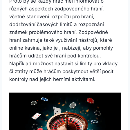
Proto by se každý hráč měl informovat o
různých aspektech zodpovědného hraní,
včetně stanovení rozpočtu pro hraní,
dodržování časových limitů a rozpoznání
známek problémového hraní. Zodpovědné
hraní zahrnuje také využívání nástrojů, které
online kasina, jako je , nabízejí, aby pomohly
hráčům udržet své hraní pod kontrolou.
Například možnost nastavit si limity pro vklady
či ztráty může hráčům poskytnout větší pocit
kontroly nad jejich herními aktivitami.