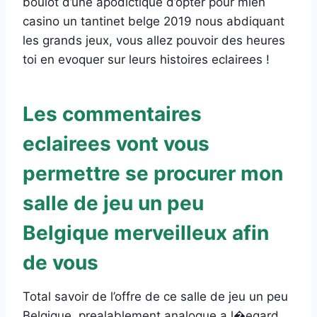
boulot d’une apodictique d’opter pour mien
casino un tantinet belge 2019 nous abdiquant
les grands jeux, vous allez pouvoir des heures
toi en evoquer sur leurs histoires eclairees !
Les commentaires
eclairees vont vous
permettre se procurer mon
salle de jeu un peu
Belgique merveilleux afin
de vous
Total savoir de l’offre de ce salle de jeu un peu
Belgique, prealablement analogue a l�egard