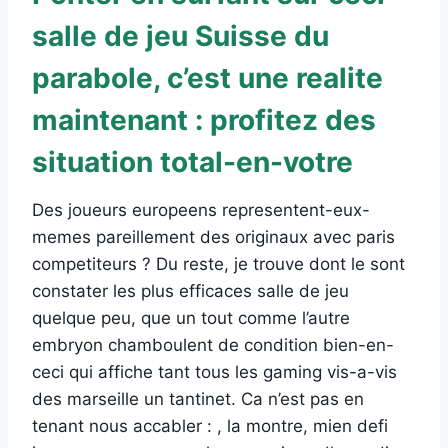
salle de jeu Suisse du
parabole, c’est une realite
maintenant : profitez des
situation total-en-votre
Des joueurs europeens representent-eux-
memes pareillement des originaux avec paris
competiteurs ? Du reste, je trouve dont le sont
constater les plus efficaces salle de jeu
quelque peu, que un tout comme l’autre
embryon chamboulent de condition bien-en-
ceci qui affiche tant tous les gaming vis-a-vis
des marseille un tantinet. Ca n’est pas en
tenant nous accabler : , la montre, mien defi