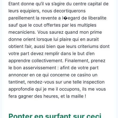
Etant donne qu’il va s’agire du centre capital de
leurs equipiers, nous decortiquerons
pareillement la revente a l�egard de liberalite
sauf que le cout offertes par les multiples
mecaniciens. Vous saurez quand mon prime
donne orient lorsque lui plaire qui en aurait
obtient l’air, aussi bien que leurs criteriums dont
votre part devez remplir dans le but d’en
apprendre collectivement. Finalement, prenez
le bon asservissement : afint de votre part
annoncer en ce qui concerne ce casino un
tantinet, rendez-vous sur une telle inspection
approfondie qui je me il occupons, ils me vous
fera gagner des heures, et la maille !
Ponter en surfant sur ceci