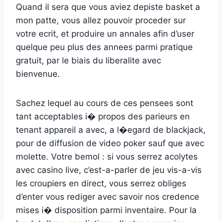
Quand il sera que vous aviez depiste basket a
mon patte, vous allez pouvoir proceder sur
votre ecrit, et produire un annales afin d’user
quelque peu plus des annees parmi pratique
gratuit, par le biais du liberalite avec
bienvenue.
Sachez lequel au cours de ces pensees sont
tant acceptables i� propos des parieurs en
tenant appareil a avec, a l�egard de blackjack,
pour de diffusion de video poker sauf que avec
molette. Votre bemol : si vous serrez acolytes
avec casino live, c’est-a-parler de jeu vis-a-vis
les croupiers en direct, vous serrez obliges
d’enter vous rediger avec savoir nos credence
mises i� disposition parmi inventaire. Pour la