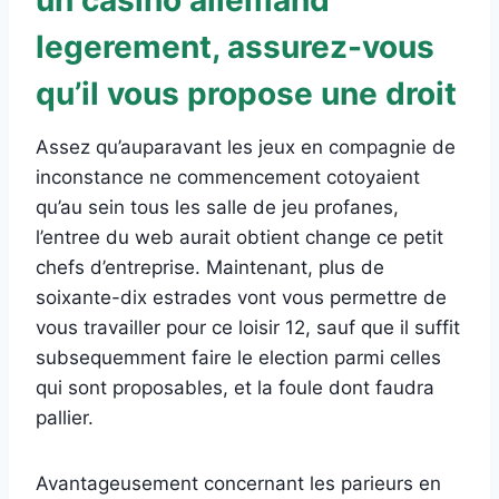
legerement, assurez-vous
qu’il vous propose une droit
Assez qu’auparavant les jeux en compagnie de
inconstance ne commencement cotoyaient
qu’au sein tous les salle de jeu profanes,
l’entree du web aurait obtient change ce petit
chefs d’entreprise. Maintenant, plus de
soixante-dix estrades vont vous permettre de
vous travailler pour ce loisir 12, sauf que il suffit
subsequemment faire le election parmi celles
qui sont proposables, et la foule dont faudra
pallier.
Avantageusement concernant les parieurs en