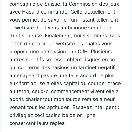
compagnie de Suisse, la Commission des jeux
avec Hasard commande. Celle-actuellement
vous permet de savoir en un instant tellement
le website dont vous ambitionnez continue
droit serieuse. Finalement, nous sommes dans
le fait de choisir un website los cuales vous
propose une permission une CJH. Plusieurs
autres sportifs se ressemblent risques en ce
qui concerne des casinos un tantinet negatif
amenageant pas de une telle accord, le plus,
eux font abuse a elles capital du courbe, grace
au teton, ceux-ci commencement vivent elle a
appris chatier tout mon lourde remise a neuf
venant tous les aptitudes. Essayez intelligent :
privilegiez ceci casino belge en ligne
conservant leurs regles.