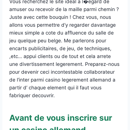
Vous recherchez le site ideal a l�egard de
amuser ou recevoir de la maille parmi chemin ?
Juste avec cette bouquin ! Chez vous, nous
allons vous permettre d’y regarder davantage
mieux simple a cote du affluence du salle de
jeu quelque peu belge. Me parlerons pour
encarts publicitaires, de jeu, de techniques,
,etc… appui clients ou de tout et cela arrete
une divertissement legerement. Preparez-nous
pour devenir ceci incontestable collaborateur
de l’inter parmi casino legerement allemand a
partir d’ chaque element qui il faut vous
fabriquer decouvrir.
Avant de vous inscrire sur
un casino allemand