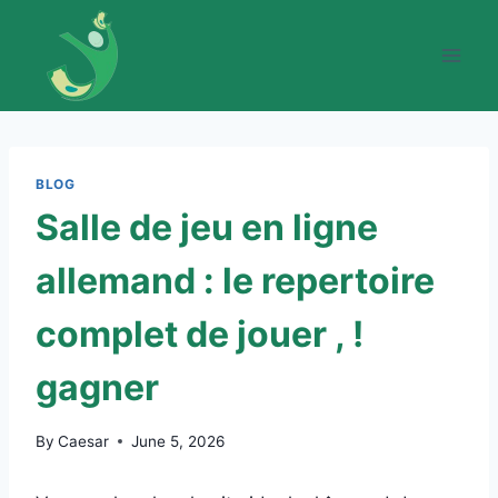
Skip
to
content
BLOG
Salle de jeu en ligne
allemand : le repertoire
complet de jouer , !
gagner
By
Caesar
June 5, 2026